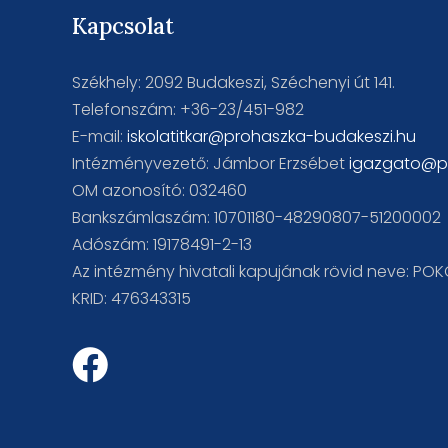
Kapcsolat
Székhely: 2092 Budakeszi, Széchenyi út 141.
Telefonszám: +36-23/451-982
E-mail:
iskolatitkar@prohaszka-budakeszi.hu
Intézményvezető: Jámbor Erzsébet
igazgato@p
OM azonosító: 032460
Bankszámlaszám: 10701180-48290807-51200002
Adószám: 19178491-2-13
Az intézmény hivatali kapujának rövid neve: PO
KRID: 476343315