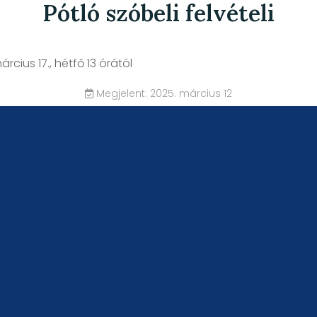
Pótló szóbeli felvételi
árcius 17., hétfő 13 órától
Megjelent: 2025. március 12