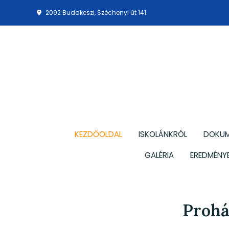
2092 Budakeszi, Széchenyi út 141.
KEZDŐOLDAL
ISKOLÁNKRÓL
DOKU
GALÉRIA
EREDMÉNYE
Prohá