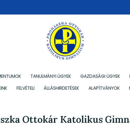
MENTUMOK
TANULMÁNYI ÜGYEK
GAZDASÁGI ÜGYEK
INK
FELVÉTELI
ÁLLÁSHIRDETÉSEK
ALAPÍTVÁNYOK
szka Ottokár Katolikus Gim