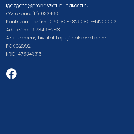
igazgato@prohaszka-budakeszi.hu
OM azonosító: 032460
Bankszámlaszám: 10701180-48290807-51200002
Adószám: 19178491-2-13
Az intézmény hivatali kapujának rövid neve:
POKG2092
KRID: 476343315