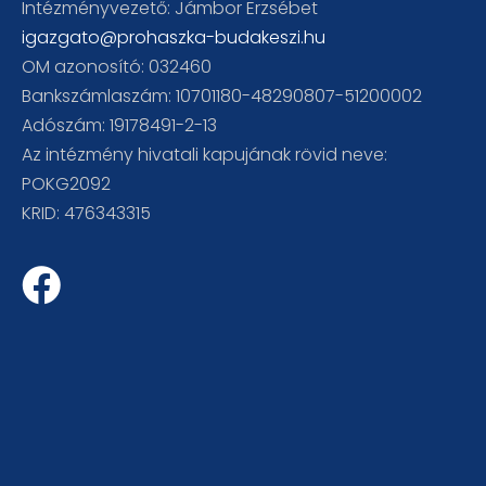
Intézményvezető: Jámbor Erzsébet
igazgato@prohaszka-budakeszi.hu
OM azonosító: 032460
Bankszámlaszám: 10701180-48290807-51200002
Adószám: 19178491-2-13
Az intézmény hivatali kapujának rövid neve:
POKG2092
KRID: 476343315