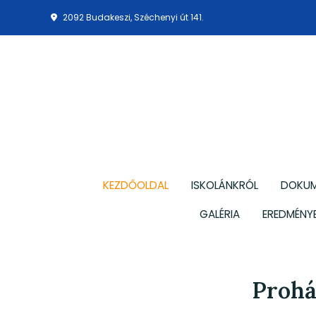
2092 Budakeszi, Széchenyi út 141.
KEZDŐOLDAL
ISKOLÁNKRÓL
DOKU
GALÉRIA
EREDMÉNYE
Prohá