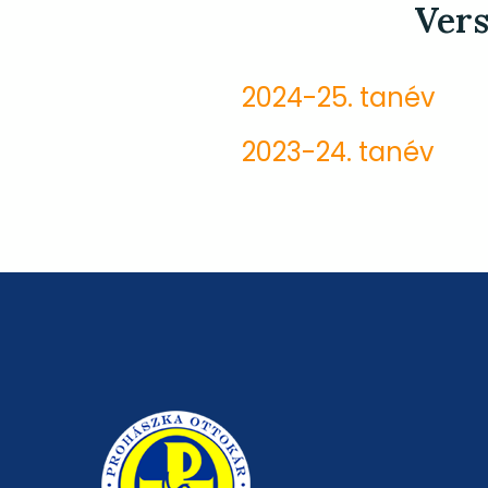
Ver
2024-25. tanév
2023-24. tanév