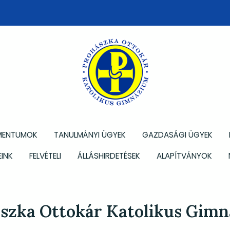
MENTUMOK
TANULMÁNYI ÜGYEK
GAZDASÁGI ÜGYEK
INK
FELVÉTELI
ÁLLÁSHIRDETÉSEK
ALAPÍTVÁNYOK
szka Ottokár Katolikus Gim