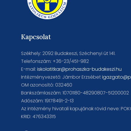
Kapcsolat
Székhely: 2092 Budakeszi, Széchenyi út 141.
Telefonszám: +36-23/451-982
E-mail:
iskolatitkar@prohaszka-budakeszi.hu
Intézményvezető: Jámbor Erzsébet
igazgato@p
OM azonosító: 032460
Bankszámlaszám: 10701180-48290807-51200002
Adószám: 19178491-2-13
Az intézmény hivatali kapujának rövid neve: PO
KRID: 476343315