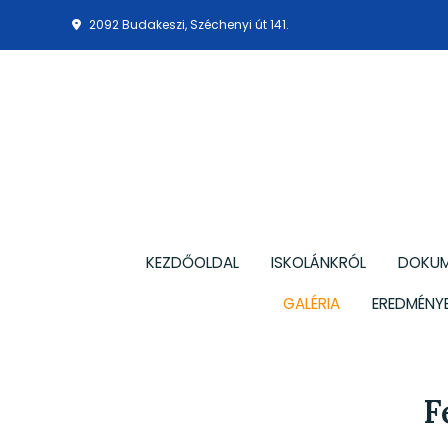
2092 Budakeszi, Széchenyi út 141.
KEZDŐOLDAL
ISKOLÁNKRÓL
DOKU
GALÉRIA
EREDMÉNYE
F