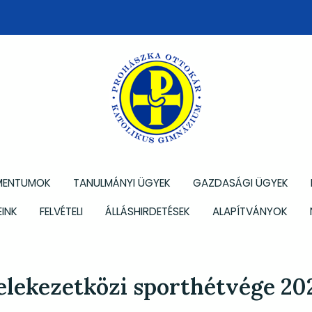
MENTUMOK
TANULMÁNYI ÜGYEK
GAZDASÁGI ÜGYEK
INK
FELVÉTELI
ÁLLÁSHIRDETÉSEK
ALAPÍTVÁNYOK
elekezetközi sporthétvége 20