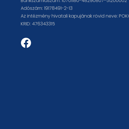
Bankszámlaszám: 10701180-48290807-51200002
Adószám: 19178491-2-13
Az intézmény hivatali kapujának rövid neve: PO
KRID: 476343315