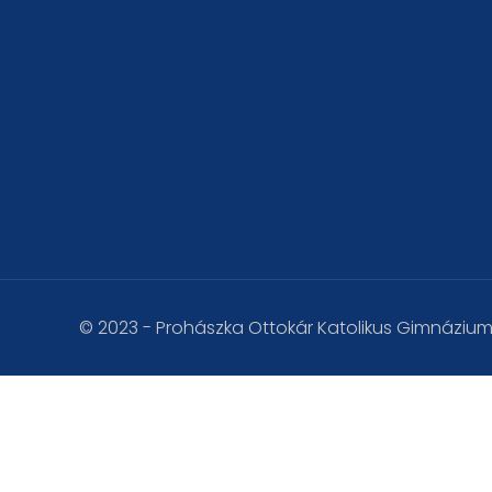
© 2023 - Prohászka Ottokár Katolikus Gimnáziu
Az oldal sütiket használ a tökéletesebb felhasználói élm
Elfogadom