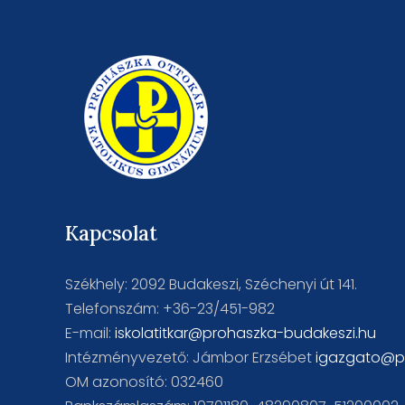
Kapcsolat
Székhely: 2092 Budakeszi, Széchenyi út 141.
Telefonszám: +36-23/451-982
E-mail:
iskolatitkar@prohaszka-budakeszi.hu
Intézményvezető: Jámbor Erzsébet
igazgato@p
OM azonosító: 032460