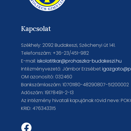
Kapcsolat
Székhely: 2092 Budakeszi, Széchenyi út 141.
Telefonszám: +36-23/451-982
E-mail:
iskolatitkar@prohaszka-budakeszi.hu
Intézményvezető: Jámbor Erzsébet
igazgato@p
OM azonosító: 032460
Bankszámlaszám: 10701180-48290807-51200002
Adószám: 19178491-2-13
Az intézmény hivatali kapujának rövid neve: PO
KRID: 476343315