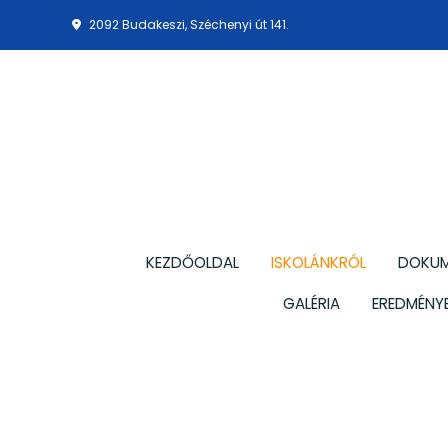
2092 Budakeszi, Széchenyi út 141.
KEZDŐOLDAL
ISKOLÁNKRÓL
DOKU
GALÉRIA
EREDMÉNYE