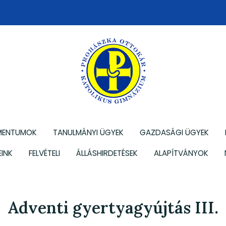
MENTUMOK
TANULMÁNYI ÜGYEK
GAZDASÁGI ÜGYEK
INK
FELVÉTELI
ÁLLÁSHIRDETÉSEK
ALAPÍTVÁNYOK
Adventi gyertyagyújtás III.