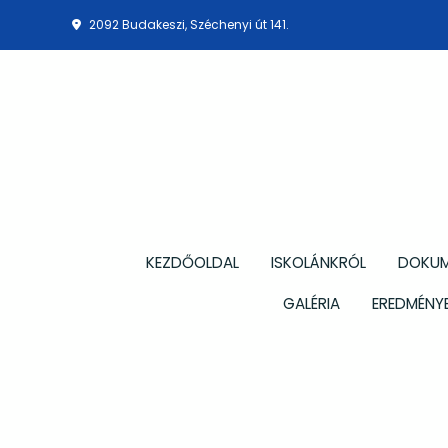
2092 Budakeszi, Széchenyi út 141.
KEZDŐOLDAL
ISKOLÁNKRÓL
DOKU
GALÉRIA
EREDMÉNYE