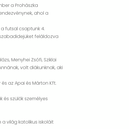
 ember a Prohászka
 rendezvénynek, ahol a
a futsal csaptunk 4.
k szabadidejüket feláldozva
ázs, Menyhei Zsófi, Sziklai
Annának, volt diákunknak, aki
és az Apai és Márton Kft.
k és szülők személyes
világ katolikus iskoláit