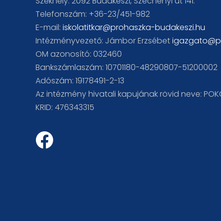
Székhely: 2092 Budakeszi, Széchenyi út 141.
Telefonszám: +36-23/451-982
E-mail:
iskolatitkar@prohaszka-budakeszi.hu
Intézményvezető: Jámbor Erzsébet
igazgato@p
OM azonosító: 032460
Bankszámlaszám: 10701180-48290807-51200002
Adószám: 19178491-2-13
Az intézmény hivatali kapujának rövid neve: PO
KRID: 476343315