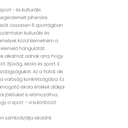
ort - és kulturális
megérdemelt pihenőre.
tudását összesen 6 sportágban
 számtalan kulturális és
 amelyek közül kiemelném a
 felemelő hangulatát.
ok alkalmat adnak arra, hogy
ifjúság, iskola és sport. E
zdagságukat. Az a fiatal, aki
ül a valóság konkrétságába. Ez
ogató iskola értékeli diákjai
i jólétüket is előmozdítva.
ogy a sport – a különböző
n szimbolizálja iskolánk