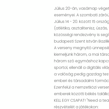
Július 20-án, vasárnap véget 
eseményei. A szombati záróü
Július 14 - 20. között 15 ors
(atlétika, asztalitenisz, úszá
közösségi rendezvény is segí
budapesti Szent István Bazil
A verseny megnyitó ünnepség
kiemeljünk három, a mai társa
három szó egymáshoz kapcsoló
sportol, ellenáll a digitális
a valóság pedig gazdag testv
emberi és társadalmi formáció
Ezenfelül a nemzetközi verse
emberek közötti békés találk
KELL EGY CSAPAT! "Need a team
részvételét a játékokon: