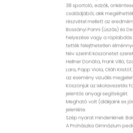
38 sportoló, edzők, önkéntese
családjából, akik megélhetté
részvétel mellett az eredmény
Bossányi Panni (úszás) és De
helyezése vagy a röplabdás fi
tették felejthetetlen élménny
Név szerinti köszönetet szer
Hellner Donáta, Frank Villő, S
Lara, Papp Viola, Oláh Kristó
az esemény vizuális megjel
Köszönjük az iskolavezetés f
jelentős anyagi segítségét.
Megható volt (diákjaink es j
jelenléte.
Szép nyarat mindenkinek: Ba
A Prohászka Gimnázium pedig 