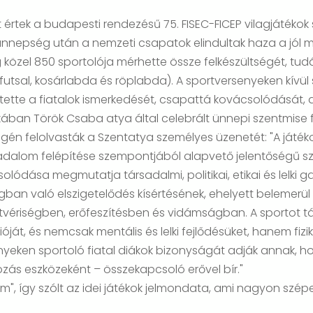
értek a budapesti rendezésű 75. FISEC-FICEP vilagjátékok sp
nnepség után a nemzeti csapatok elindultak haza a jól 
zág közel 850 sportolója mérhette össze felkészültségét, 
s, futsal, kosárlabda és röplabda). A sportversenyeken kívül
tette a fiatalok ismerkedését, csapattá kovácsolódását,
ikában Török Csaba atya által celebrált ünnepi szentmise
én felolvasták a Szentatya személyes üzenetét: "A játék
dalom felépítése szempontjából alapvető jelentőségű szót: 
dása megmutatja társadalmi, politikai, etikai és lelki ga
 világban való elszigetelődés kísértésének, ehelyett belemer
ériségben, erőfeszítésben és vidámságban. A sportot tám
ját, és nemcsak mentális és lelki fejlődésüket, hanem fizika
nyeken sportoló fiatal diákok bizonyságát adják annak, h
ozás eszközeként – összekapcsoló erővel bír."
", így szólt az idei játékok jelmondata, ami nagyon szépe