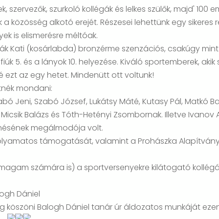
k, szervezők, szurkoló kollégák és lelkes szülők, majd' 100
k a közösség alkotó erejét. Részesei lehettünk egy sikeres
ek is elismerésre méltóak.
ák Kati (kosárlabda) bronzérme szenzációs, csakúgy mint 
úk 5. és a lányok 10. helyezése. Kiváló sportemberek, aki
é ezt az egy hetet. Mindenütt ott voltunk!
etnék mondani:
zabó Jeni, Szabó József, Lukátsy Máté, Kutasy Pál, Matkó Bal
f, Micsik Balázs és Tóth-Hetényi Zsombornak. Illetve Ivanov 
enésének megálmodója volt.
olyamatos támogatását, valamint a Prohászka Alapítvány 
ómagam számára is) a sportversenyekre kilátogató kollégá
logh Dániel
köszöni Balogh Dániel tanár úr áldozatos munkáját ezen a 