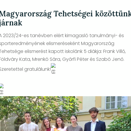
Magyarország Tehetségei közöttün
járnak
A 2023/24-es tanévben elért kimagasló tanulmányi- és
sporteredményének elismeréseként Magyarország
Tehetsége elismerést kapott iskolánk 5 diákja: Frank Villő,
Földváry Kata, Mrenkó Sára, Győrfi Péter és Szabó Jenő.
Szeretettel gratulálunk!