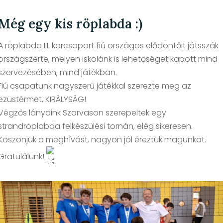
Még egy kis röplabda :)
A röplabda III. korcsoport fiú országos elődöntőit játsszák
országszerte, melyen iskolánk is lehetőséget kapott mind
szervezésében, mind játékban.
Fiú csapatunk nagyszerű játékkal szerezte meg az
ezüstérmet, KIRÁLYSÁG!
Végzős lányaink Szarvason szerepeltek egy
strandröplabda felkészülési tornán, elég sikeresen.
Köszönjük a meghívást, nagyon jól éreztük magunkat.
Gratulálunk!