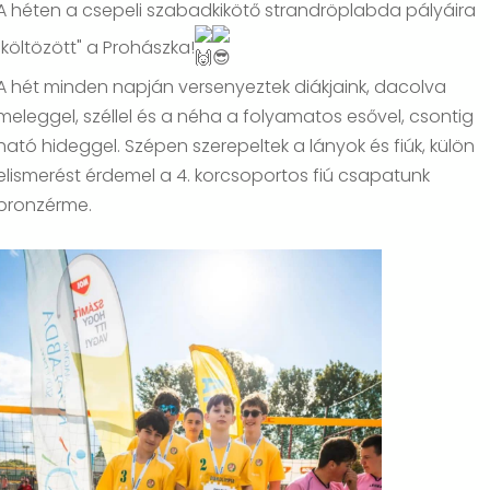
A héten a csepeli szabadkikötő strandröplabda pályáira
"költözött" a Prohászka!
A hét minden napján versenyeztek diákjaink, dacolva
meleggel, széllel és a néha a folyamatos esővel, csontig
ható hideggel. Szépen szerepeltek a lányok és fiúk, külön
elismerést érdemel a 4. korcsoportos fiú csapatunk
bronzérme.