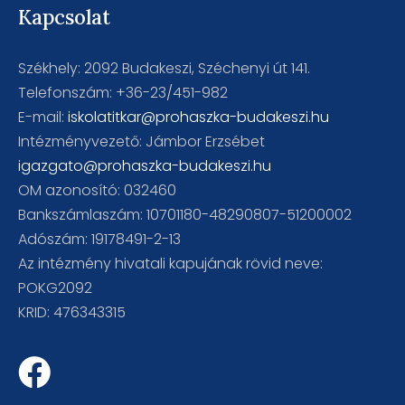
Kapcsolat
Székhely: 2092 Budakeszi, Széchenyi út 141.
Telefonszám: +36-23/451-982
E-mail:
iskolatitkar@prohaszka-budakeszi.hu
Intézményvezető: Jámbor Erzsébet
igazgato@prohaszka-budakeszi.hu
OM azonosító: 032460
Bankszámlaszám: 10701180-48290807-51200002
Adószám: 19178491-2-13
Az intézmény hivatali kapujának rövid neve:
POKG2092
KRID: 476343315