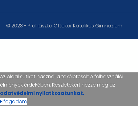
© 2023 - Prohászka Ottokár Katolikus Gimnázium
Az oldal sütiket használ a tökéletesebb felhasználói
élmények érdekében. Részletekért nézze meg az
adatvédelmi nyilatkozatunkat.
Elfogadom