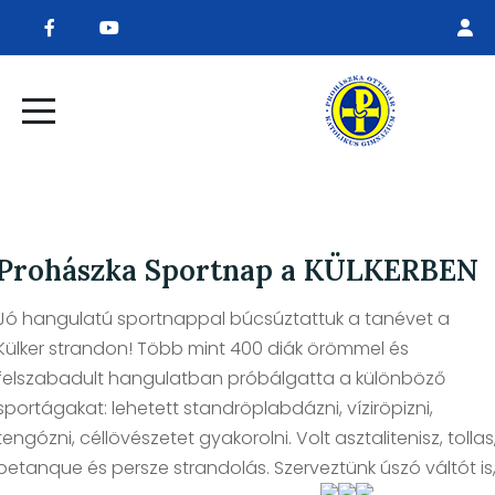
Prohászka Sportnap a KÜLKERBEN
Jó hangulatú sportnappal búcsúztattuk a tanévet a
Külker strandon! Több mint 400 diák örömmel és
felszabadult hangulatban próbálgatta a különböző
sportágakat: lehetett standröplabdázni, víziröpizni,
tengózni, céllövészetet gyakorolni. Volt asztalitenisz, tollas
petanque és persze strandolás. Szerveztünk úszó váltót is